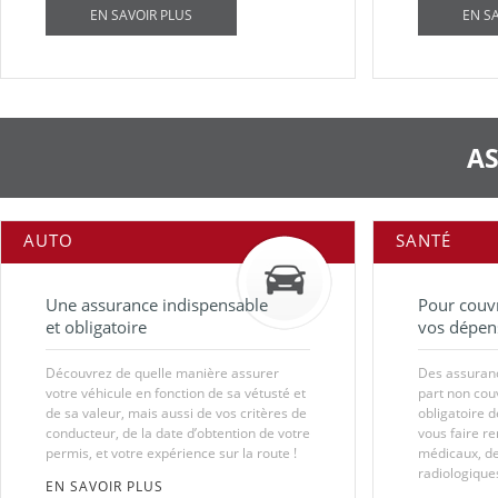
EN SAVOIR PLUS
EN S
A
AUTO
SANTÉ
Une assurance indispensable
Pour couvr
et obligatoire
vos dépens
Découvrez de quelle manière assurer
Des assuranc
votre véhicule en fonction de sa vétusté et
part non cou
de sa valeur, mais aussi de vos critères de
obligatoire d
conducteur, de la date d’obtention de votre
vous faire r
permis, et votre expérience sur la route !
médicaux, de
radiologiques
EN SAVOIR PLUS