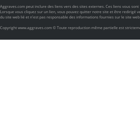
Aggraves.com peut inclure des liens vers des sites externes. Ces liens vous son
Lorsque vous cliquez sur un lien, vous pouvez quitter notre site et être redirigé v
du site web lié et n'est pas responsable des informations fournies sur le site web l
Copyright www.aggraves.com © Toute reproduction même partielle est stricteme