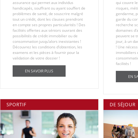
assurance qui permet aux individus
qui couvre le
handicapés, souffrant ou ayant souffert de
risques, méti
problèmes de santé, de souscrire malgré
gendarme, po
tout un crédit, dont les clauses prendront
garde du cor
en compte ses propres particularités ! Des
recherche sci
facilités offertes aux séniors ouvrant des
domaines d’a
possibilités de crédit immobilier ou de
peuvent se t
consommation jusqu’alors inexistantes !
jour, à un d
Découvrez les conditions d’obtention, les
! Une nécessi
examens et les pièces à fournir pour la
immobiliers e
validation de votre dossier !
consommatio
facilités !
EN SAVOIR PLUS
EN S
SPORTIF
DE SÉJOUR