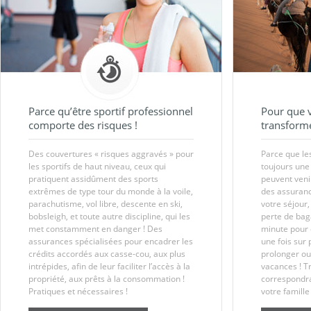
Parce qu’être sportif professionnel
Pour que v
comporte des risques !
transforme
Des couvertures « risques aggravés » pour
Parce que le
les sportifs de haut niveau, ceux qui
toujours une
pratiquent assidûment des sports
peuvent venir
extrêmes de type tour du monde à la voile,
des assuranc
parachutisme, vol libre, descente en ski,
votre séjour
bobsleigh, et toute autre discipline, qui les
perte de bag
met constamment en danger ! Des
minute pour 
assurances spécialisées pour encadrer les
une fois sur 
crédits accordés aux casse-cou, aux plus
prolonger ou
intrépides, afin de leur faciliter l’accès à la
vacances ! T
propriété, aux prêts à la consommation !
correspondra
Pratiques et nécessaires !
votre famille